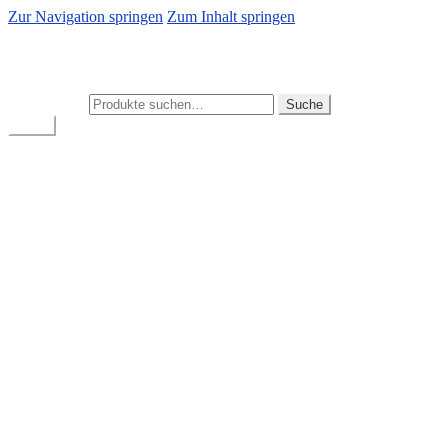
Zur Navigation springen
Zum Inhalt springen
Autogebrauchtteile Grübl
Zuverlässige Gebrauchtteile für BMW-Fahrzeuge
Suche nach:
Suche
Menü
BMW Gebrauchtteile-Shop
Mein Konto
Warenkorb
Kasse
Start
Allgemeine Geschäftsbedingungen
Bestellung bestätigen & absenden
Cookie-Richtlinie
Datenschutz
Impressum
Kasse
Mein Konto
News
Versand & Lieferung
Warenkorb
Widerruf