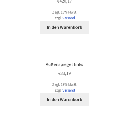
€
420,17
Zzgl. 19% MwSt.
Mein Konto
zzgl.
Versand
In den Warenkorb
News
Versand & Lieferung
Warenkorb
Außenspiegel links
€
83,19
Widerruf
Zzgl. 19% MwSt.
zzgl.
Versand
Widerruf für digitale Inhalte
In den Warenkorb
Zahlungsweisen