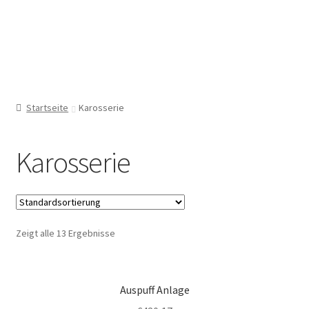
Autogebrauchtteile
Zur
Zum
Menü
Navigation
Inhalt
Grübl
springen
springen
Start
Startseite
Karosserie
Allgemeine Geschäftsbedingungen
Karosserie
Bestellung bestätigen & absenden
Cookie-Richtlinie
Zeigt alle 13 Ergebnisse
Datenschutz
Impressum
Auspuff Anlage
Kasse