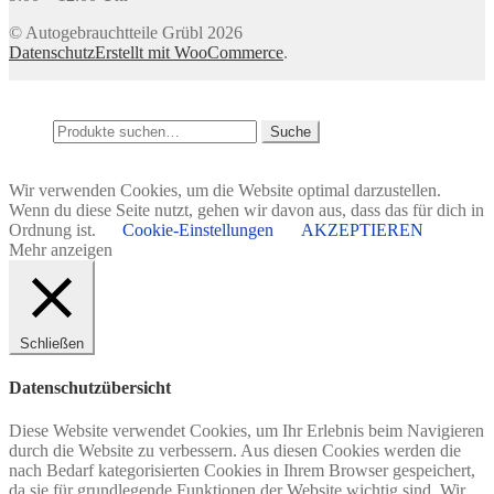
© Autogebrauchtteile Grübl 2026
Datenschutz
Erstellt mit WooCommerce
.
Mein Konto
Suche
Suche
Suche
nach:
Warenkorb
0
Wir verwenden Cookies, um die Website optimal darzustellen.
Wenn du diese Seite nutzt, gehen wir davon aus, dass das für dich in
Ordnung ist.
Cookie-Einstellungen
AKZEPTIEREN
Mehr anzeigen
Schließen
Datenschutzübersicht
Diese Website verwendet Cookies, um Ihr Erlebnis beim Navigieren
durch die Website zu verbessern. Aus diesen Cookies werden die
nach Bedarf kategorisierten Cookies in Ihrem Browser gespeichert,
da sie für grundlegende Funktionen der Website wichtig sind. Wir