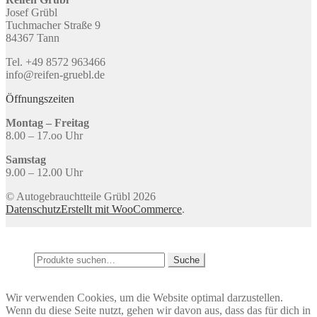
Josef Grübl
Tuchmacher Straße 9
84367 Tann
Tel. +49 8572 963466
info@reifen-gruebl.de
Öffnungszeiten
Montag – Freitag
8.00 – 17.oo Uhr
Samstag
9.00 – 12.00 Uhr
© Autogebrauchtteile Grübl 2026
Datenschutz
Erstellt mit WooCommerce
.
Mein Konto
Suche
Suche
Suche
nach:
Warenkorb
0
Wir verwenden Cookies, um die Website optimal darzustellen.
Wenn du diese Seite nutzt, gehen wir davon aus, dass das für dich in