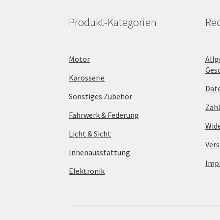
Produkt-Kategorien
Rec
Motor
All
Ges
Karosserie
Dat
Sonstiges Zubehör
Zah
Fahrwerk & Federung
Wide
Licht & Sicht
Vers
Innenausstattung
Imp
Elektronik