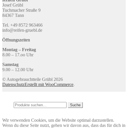
Josef Grübl
Tuchmacher Straße 9
84367 Tann
Tel. +49 8572 963466
info@reifen-gruebl.de
Öffnungszeiten
Montag – Freitag
8.00 – 17.oo Uhr
Samstag
9.00 – 12.00 Uhr
© Autogebrauchtteile Grübl 2026
Datenschutz
Erstellt mit WooCommerce
.
Mein Konto
Suche
Suche
Suche
nach:
Warenkorb
0
Wir verwenden Cookies, um die Website optimal darzustellen.
Wenn du diese Seite nutzt, gehen wir davon aus, dass das für dich in