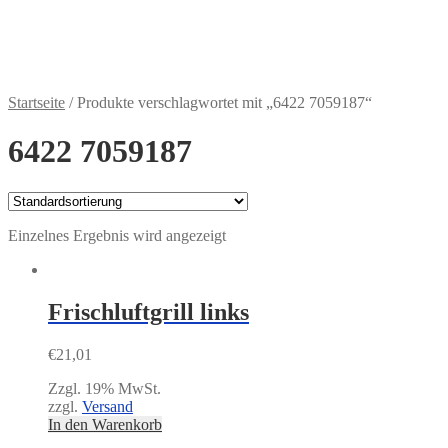
Zahlungsweisen
€
0,00
0 Artikel
Startseite
/
Produkte verschlagwortet mit „6422 7059187“
6422 7059187
Einzelnes Ergebnis wird angezeigt
Frischluftgrill links
€
21,01
Zzgl. 19% MwSt.
zzgl.
Versand
In den Warenkorb