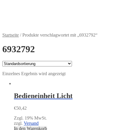
Widerruf für digitale Inhalte
Zahlungsweisen
€
0,00
0 Artikel
Startseite
/
Produkte verschlagwortet mit „6932792“
6932792
Einzelnes Ergebnis wird angezeigt
Bedieneinheit Licht
€
50,42
Zzgl. 19% MwSt.
zzgl.
Versand
In den Warenkorb