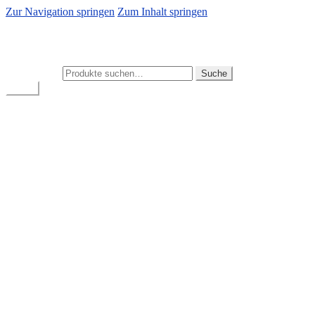
Zur Navigation springen
Zum Inhalt springen
Autogebrauchtteile Grübl
Zuverlässige Gebrauchtteile für BMW-Fahrzeuge
Suche nach:
Suche
Menü
BMW Gebrauchtteile-Shop
Mein Konto
Warenkorb
Kasse
Start
Allgemeine Geschäftsbedingungen
Bestellung bestätigen & absenden
Cookie-Richtlinie
Datenschutz
Impressum
Kasse
Mein Konto
News
Versand & Lieferung
Warenkorb
Widerruf