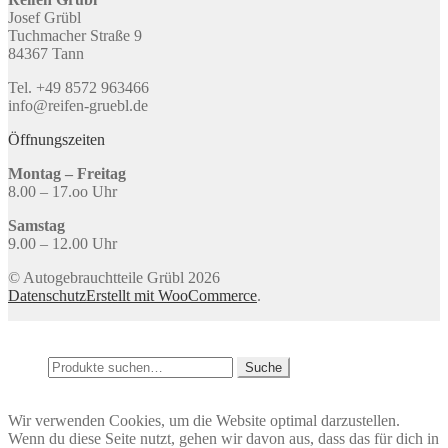
Josef Grübl
Tuchmacher Straße 9
84367 Tann
Tel. +49 8572 963466
info@reifen-gruebl.de
Öffnungszeiten
Montag – Freitag
8.00 – 17.oo Uhr
Samstag
9.00 – 12.00 Uhr
© Autogebrauchtteile Grübl 2026
Datenschutz
Erstellt mit WooCommerce
.
Mein Konto
Suche
Suche
Suche
nach:
Warenkorb
0
Wir verwenden Cookies, um die Website optimal darzustellen.
Wenn du diese Seite nutzt, gehen wir davon aus, dass das für dich in