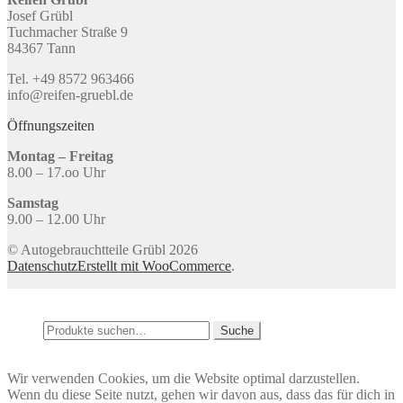
Josef Grübl
Tuchmacher Straße 9
84367 Tann
Tel. +49 8572 963466
info@reifen-gruebl.de
Öffnungszeiten
Montag – Freitag
8.00 – 17.oo Uhr
Samstag
9.00 – 12.00 Uhr
© Autogebrauchtteile Grübl 2026
Datenschutz
Erstellt mit WooCommerce
.
Mein Konto
Suche
Suche
Suche
nach:
Warenkorb
0
Wir verwenden Cookies, um die Website optimal darzustellen.
Wenn du diese Seite nutzt, gehen wir davon aus, dass das für dich in