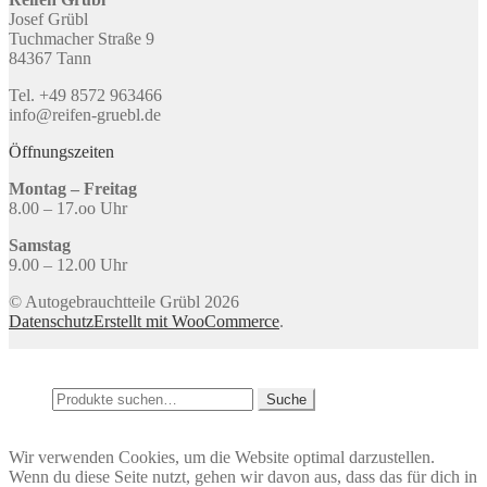
Josef Grübl
Tuchmacher Straße 9
84367 Tann
Tel. +49 8572 963466
info@reifen-gruebl.de
Öffnungszeiten
Montag – Freitag
8.00 – 17.oo Uhr
Samstag
9.00 – 12.00 Uhr
© Autogebrauchtteile Grübl 2026
Datenschutz
Erstellt mit WooCommerce
.
Mein Konto
Suche
Suche
Suche
nach:
Warenkorb
0
Wir verwenden Cookies, um die Website optimal darzustellen.
Wenn du diese Seite nutzt, gehen wir davon aus, dass das für dich in