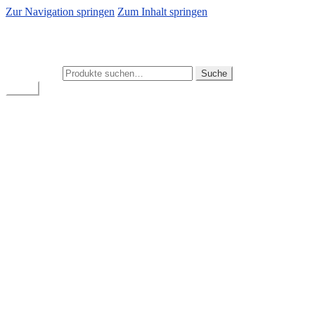
Zur Navigation springen
Zum Inhalt springen
Autogebrauchtteile Grübl
Zuverlässige Gebrauchtteile für BMW-Fahrzeuge
Suche nach:
Suche
Menü
BMW Gebrauchtteile-Shop
Mein Konto
Warenkorb
Kasse
Start
Allgemeine Geschäftsbedingungen
Bestellung bestätigen & absenden
Cookie-Richtlinie
Datenschutz
Impressum
Kasse
Mein Konto
News
Versand & Lieferung
Warenkorb
Widerruf