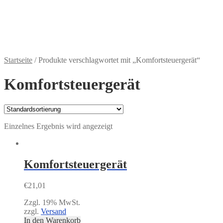
Widerruf für digitale Inhalte
Zahlungsweisen
€
0,00
0 Artikel
Startseite
/
Produkte verschlagwortet mit „Komfortsteuergerät“
Komfortsteuergerät
Einzelnes Ergebnis wird angezeigt
Komfortsteuergerät
€
21,01
Zzgl. 19% MwSt.
zzgl.
Versand
In den Warenkorb