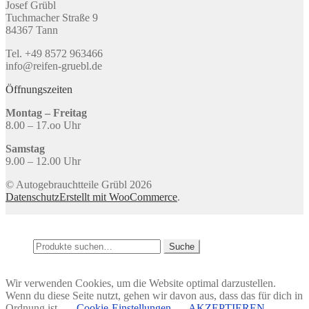
Josef Grübl
Tuchmacher Straße 9
84367 Tann
Tel. +49 8572 963466
info@reifen-gruebl.de
Öffnungszeiten
Montag – Freitag
8.00 – 17.oo Uhr
Samstag
9.00 – 12.00 Uhr
© Autogebrauchtteile Grübl 2026
Datenschutz
Erstellt mit WooCommerce
.
Mein Konto
Suche
Suche
Suche
nach:
Warenkorb
0
Wir verwenden Cookies, um die Website optimal darzustellen.
Wenn du diese Seite nutzt, gehen wir davon aus, dass das für dich in
Ordnung ist.
Cookie-Einstellungen
AKZEPTIEREN