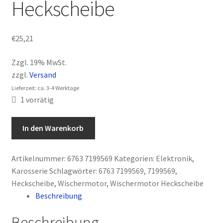
Heckscheibe
Datenschutz
Impressum
€
25,21
Kasse
Zzgl. 19% MwSt.
zzgl.
Versand
Mein Konto
Lieferzeit: ca. 3-4 Werktage
1 vorrätig
News
In den Warenkorb
Versand & Lieferung
Artikelnummer:
6763 7199569
Kategorien:
Elektronik
,
Warenkorb
Karosserie
Schlagwörter:
6763 7199569
,
7199569
,
Heckscheibe
,
Wischermotor
,
Wischermotor Heckscheibe
Widerruf
Beschreibung
Widerruf für digitale Inhalte
Beschreibung