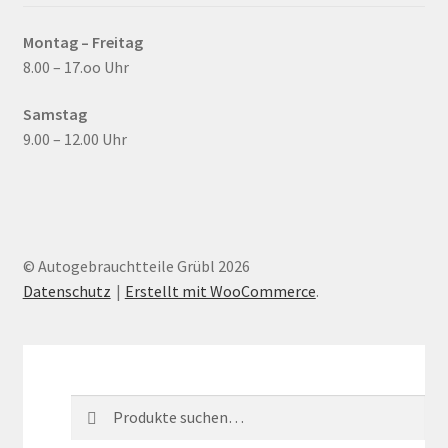
Montag – Freitag
8.00 – 17.oo Uhr
Samstag
9.00 – 12.00 Uhr
© Autogebrauchtteile Grübl 2026
Datenschutz
Erstellt mit WooCommerce
.
Mein Konto
Suche
Suche
Suche
nach: